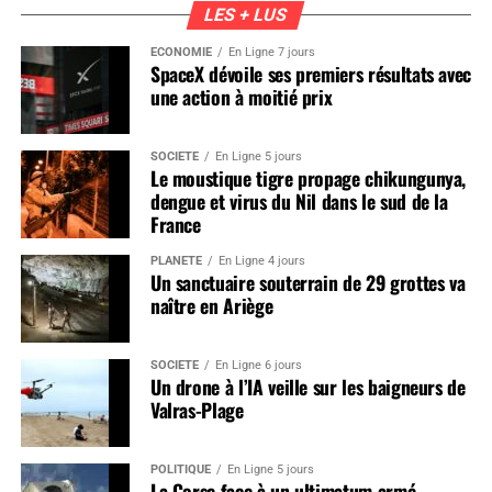
LES + LUS
ÉCONOMIE
En Ligne 7 jours
SpaceX dévoile ses premiers résultats avec
une action à moitié prix
SOCIÉTÉ
En Ligne 5 jours
Le moustique tigre propage chikungunya,
dengue et virus du Nil dans le sud de la
France
PLANÈTE
En Ligne 4 jours
Un sanctuaire souterrain de 29 grottes va
naître en Ariège
SOCIÉTÉ
En Ligne 6 jours
Un drone à l’IA veille sur les baigneurs de
Valras-Plage
POLITIQUE
En Ligne 5 jours
La Corse face à un ultimatum armé