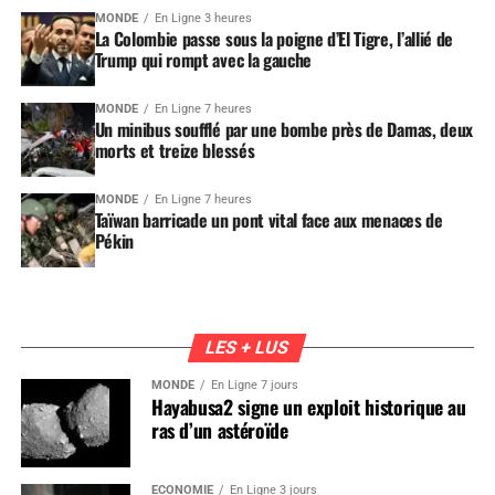
MONDE
En Ligne 3 heures
La Colombie passe sous la poigne d’El Tigre, l’allié de
Trump qui rompt avec la gauche
MONDE
En Ligne 7 heures
Un minibus soufflé par une bombe près de Damas, deux
morts et treize blessés
MONDE
En Ligne 7 heures
Taïwan barricade un pont vital face aux menaces de
Pékin
LES + LUS
MONDE
En Ligne 7 jours
Hayabusa2 signe un exploit historique au
ras d’un astéroïde
ÉCONOMIE
En Ligne 3 jours