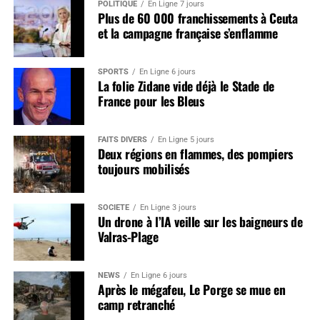
POLITIQUE
En Ligne 7 jours
Plus de 60 000 franchissements à Ceuta
et la campagne française s’enflamme
SPORTS
En Ligne 6 jours
La folie Zidane vide déjà le Stade de
France pour les Bleus
FAITS DIVERS
En Ligne 5 jours
Deux régions en flammes, des pompiers
toujours mobilisés
SOCIÉTÉ
En Ligne 3 jours
Un drone à l’IA veille sur les baigneurs de
Valras-Plage
NEWS
En Ligne 6 jours
Après le mégafeu, Le Porge se mue en
camp retranché