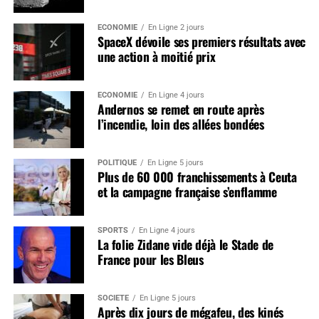
ÉCONOMIE
En Ligne 2 jours
SpaceX dévoile ses premiers résultats avec
une action à moitié prix
ÉCONOMIE
En Ligne 4 jours
Andernos se remet en route après
l’incendie, loin des allées bondées
POLITIQUE
En Ligne 5 jours
Plus de 60 000 franchissements à Ceuta
et la campagne française s’enflamme
SPORTS
En Ligne 4 jours
La folie Zidane vide déjà le Stade de
France pour les Bleus
SOCIÉTÉ
En Ligne 5 jours
Après dix jours de mégafeu, des kinés