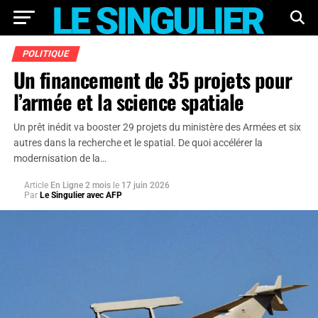
POLITIQUE
Un financement de 35 projets pour
l’armée et la science spatiale
Un prêt inédit va booster 29 projets du ministère des Armées et six
autres dans la recherche et le spatial. De quoi accélérer la
modernisation de la…
Article
En Ligne 2 mois
le
17 juin 2026
Par
Le Singulier avec AFP