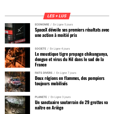
LES + LUS
ÉCONOMIE
En Ligne 5 jours
SpaceX dévoile ses premiers résultats avec
une action à moitié prix
SOCIÉTÉ
En Ligne 4 jours
Le moustique tigre propage chikungunya,
dengue et virus du Nil dans le sud de la
France
FAITS DIVERS
En Ligne 7 jours
Deux régions en flammes, des pompiers
toujours mobilisés
PLANÈTE
En Ligne 3 jours
Un sanctuaire souterrain de 29 grottes va
naître en Ariège