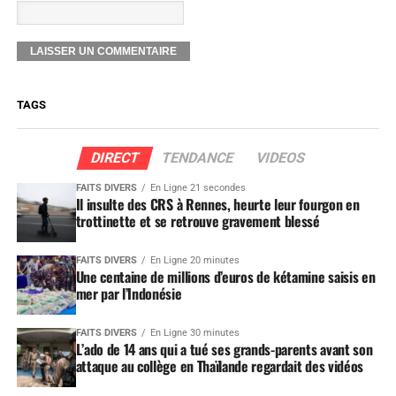
TAGS
DIRECT
TENDANCE
VIDEOS
FAITS DIVERS
En Ligne 21 secondes
Il insulte des CRS à Rennes, heurte leur fourgon en
trottinette et se retrouve gravement blessé
FAITS DIVERS
En Ligne 20 minutes
Une centaine de millions d’euros de kétamine saisis en
mer par l’Indonésie
FAITS DIVERS
En Ligne 30 minutes
L’ado de 14 ans qui a tué ses grands-parents avant son
attaque au collège en Thaïlande regardait des vidéos