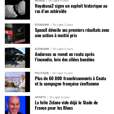
MONDE
En Ligne 6 jours
Hayabusa2 signe un exploit historique au
ras d’un astéroïde
ÉCONOMIE
En Ligne 2 jours
SpaceX dévoile ses premiers résultats avec
une action à moitié prix
ÉCONOMIE
En Ligne 5 jours
Andernos se remet en route après
l’incendie, loin des allées bondées
POLITIQUE
En Ligne 6 jours
Plus de 60 000 franchissements à Ceuta
et la campagne française s’enflamme
SPORTS
En Ligne 5 jours
La folie Zidane vide déjà le Stade de
France pour les Bleus