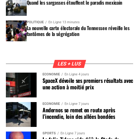
Quand les sargasses étouffent le paradis mexicain
POLITIQUE
En Ligne 13 minutes
La nouvelle carte électorale du Tennessee réveille les
fantômes de la ségrégation
LES + LUS
ÉCONOMIE
En Ligne 4 jours
SpaceX dévoile ses premiers résultats avec
une action à moitié prix
ÉCONOMIE
En Ligne 7 jours
Andernos se remet en route après
l’incendie, loin des allées bondées
SPORTS
En Ligne 7 jours