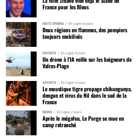
La folie Zidane vide déjà le Stade de
France pour les Bleus
FAITS DIVERS
En Ligne 6 jours
Deux régions en flammes, des pompiers
toujours mobilisés
SOCIÉTÉ
En Ligne 4 jours
Un drone à l’IA veille sur les baigneurs de
Valras-Plage
SOCIÉTÉ
En Ligne 3 jours
Le moustique tigre propage chikungunya,
dengue et virus du Nil dans le sud de la
France
NEWS
En Ligne 7 jours
Après le mégafeu, Le Porge se mue en
camp retranché