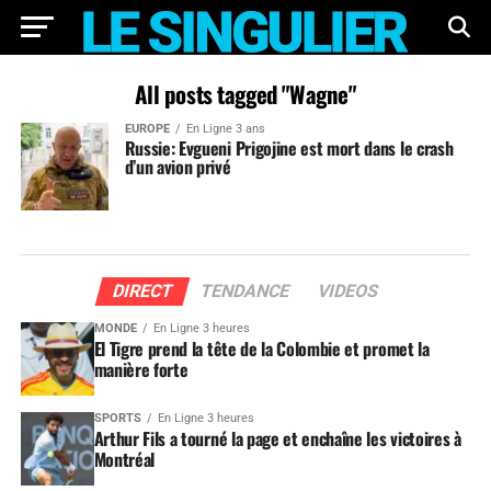
All posts tagged "Wagne"
EUROPE
En Ligne 3 ans
Russie: Evgueni Prigojine est mort dans le crash
d’un avion privé
DIRECT
TENDANCE
VIDEOS
MONDE
En Ligne 3 heures
El Tigre prend la tête de la Colombie et promet la
manière forte
SPORTS
En Ligne 3 heures
Arthur Fils a tourné la page et enchaîne les victoires à
Montréal