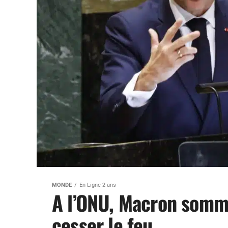
MONDE
En Ligne 2 ans
A l’ONU, Macron somme
cesser le feu