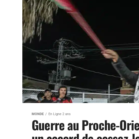
MONDE
En Ligne 2 ans
Guerre au Proche-Orie
un accord de cessez-le