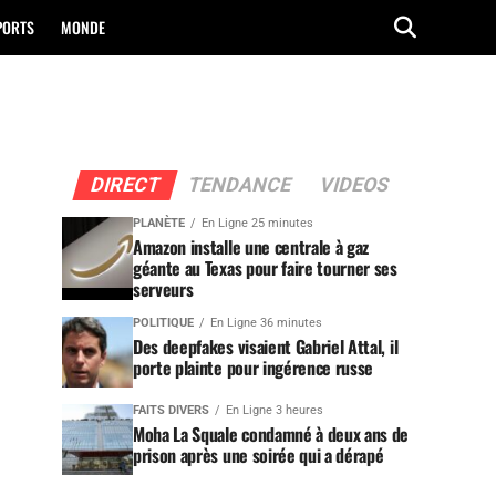
PORTS
MONDE
DIRECT
TENDANCE
VIDEOS
PLANÈTE
En Ligne 25 minutes
Amazon installe une centrale à gaz
géante au Texas pour faire tourner ses
serveurs
POLITIQUE
En Ligne 36 minutes
Des deepfakes visaient Gabriel Attal, il
porte plainte pour ingérence russe
FAITS DIVERS
En Ligne 3 heures
Moha La Squale condamné à deux ans de
prison après une soirée qui a dérapé