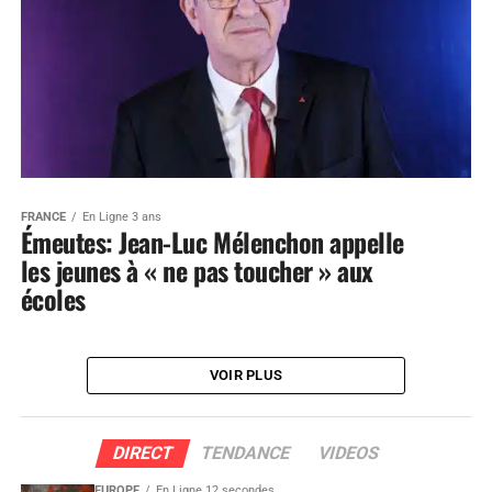
FRANCE
En Ligne 3 ans
Émeutes: Jean-Luc Mélenchon appelle
les jeunes à « ne pas toucher » aux
écoles
VOIR PLUS
DIRECT
TENDANCE
VIDEOS
EUROPE
En Ligne 12 secondes