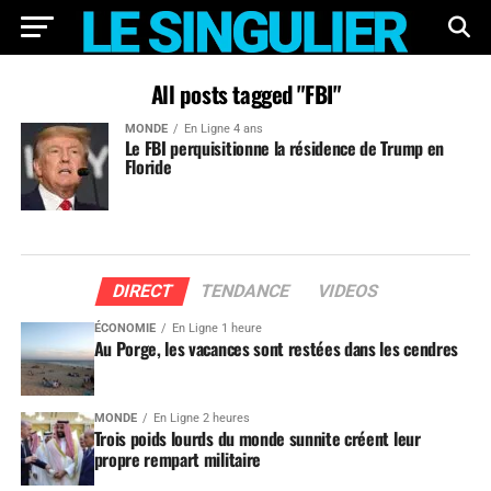
All posts tagged "FBI"
MONDE
En Ligne 4 ans
Le FBI perquisitionne la résidence de Trump en
Floride
DIRECT
TENDANCE
VIDEOS
ÉCONOMIE
En Ligne 1 heure
Au Porge, les vacances sont restées dans les cendres
MONDE
En Ligne 2 heures
Trois poids lourds du monde sunnite créent leur
propre rempart militaire