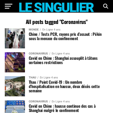
All posts tagged "Coronavirus"
MONDE
En Ligne 4 ans
Chine / Tests PCR, rayons pris d’assaut : Pékin
sous la menace du confinement
CORONAVIRUS
En Ligne 4 ans
Covid en Chine : Shanghai assouplit à tâtons
certaines restrictions
THAU
En Ligne 4 ans
Thau / Point Covid-19 : Un nombre
d’hospitalisation en hausse, deux décès cette
semaine
CORONAVIRUS
En Ligne 4 ans
Covid en Chine : hausse continue des cas à
Shanghai malgré le confinement