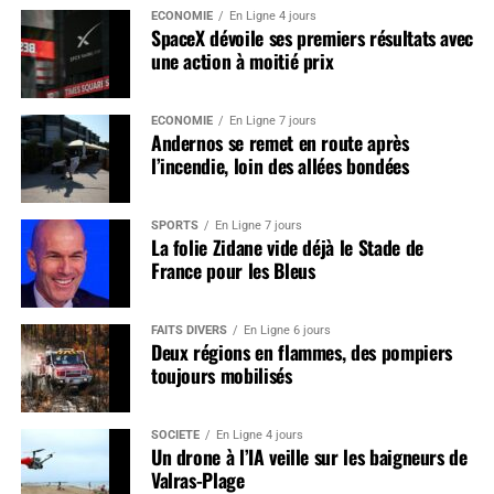
ÉCONOMIE
En Ligne 4 jours
SpaceX dévoile ses premiers résultats avec
une action à moitié prix
ÉCONOMIE
En Ligne 7 jours
Andernos se remet en route après
l’incendie, loin des allées bondées
SPORTS
En Ligne 7 jours
La folie Zidane vide déjà le Stade de
France pour les Bleus
FAITS DIVERS
En Ligne 6 jours
Deux régions en flammes, des pompiers
toujours mobilisés
SOCIÉTÉ
En Ligne 4 jours
Un drone à l’IA veille sur les baigneurs de
Valras-Plage