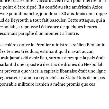
nce fracassante. L accord avec l Iran pour mettre fin à
 point d être signé. Il a confié au site américain Axios
révue pour dimanche, jour de ses 80 ans. Mais une frappe
ud de Beyrouth a tout fait basculer. Cette attaque, qui a
ezbollah, a repoussé l échéance de quelques heures.
ésormais paraphé d un moment à l autre.
sa colère contre le Premier ministre israélien Benjamin
des termes très durs, estimant qu il n avait aucun
rait jamais dû avoir lieu, surtout alors que la paix était
n parlant d une riposte à des tirs de drones du Hezbollah
nt prévenu que viser la capitale libanaise était une ligne
 négociateur iranien a reproché aux États-Unis de ne pas
ponsable militaire iranien a même promis que ces