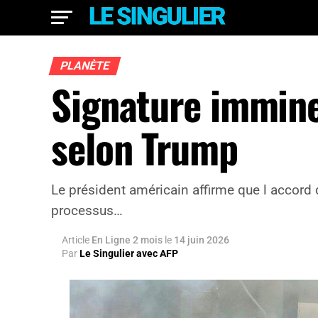
PLANÈTE
Signature imminen
selon Trump
Le président américain affirme que l accord 
processus…
Article
En Ligne 2 mois
le
14 juin 2026
Par
Le Singulier avec AFP