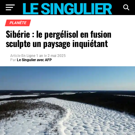
PLANÈTE
Sibérie : le pergélisol en fusion
sculpte un paysage inquiétant
Article
En Ligne 1 an
le
2 mai 2025
Par
Le Singulier avec AFP