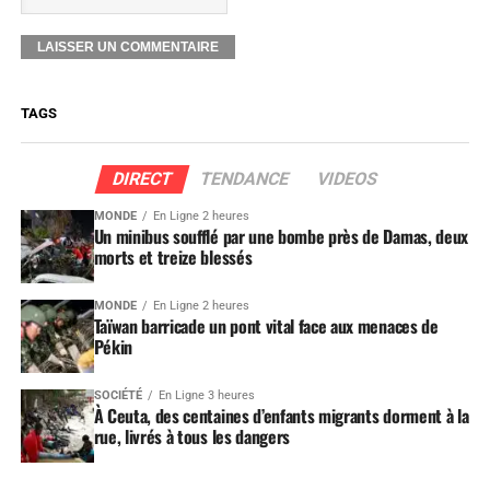
TAGS
DIRECT
TENDANCE
VIDEOS
MONDE
En Ligne 2 heures
Un minibus soufflé par une bombe près de Damas, deux
morts et treize blessés
MONDE
En Ligne 2 heures
Taïwan barricade un pont vital face aux menaces de
Pékin
SOCIÉTÉ
En Ligne 3 heures
À Ceuta, des centaines d’enfants migrants dorment à la
rue, livrés à tous les dangers