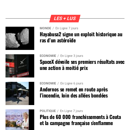
LES + LUS
MONDE
En Ligne 7 jours
Hayabusa2 signe un exploit historique au
ras d’un astéroïde
ÉCONOMIE
En Ligne 3 jours
SpaceX dévoile ses premiers résultats avec
une action à moitié prix
ÉCONOMIE
En Ligne 6 jours
Andernos se remet en route après
l’incendie, loin des allées bondées
POLITIQUE
En Ligne 7 jours
Plus de 60 000 franchissements à Ceuta
et la campagne française s’enflamme