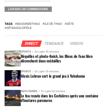
TAGS
BASSINDETHAU
ILE DE THAU
SÈTE
SÈTEAGGLOPÔLE
DIRECT
TENDANCE
VIDEOS
SPORTS
En Ligne 30 minutes
Béquilles et photo-finish, les Bleus de l’eau libre
décrochent deux médailles
SPORTS
En Ligne 35 minutes
Alexis Lebrun sort le grand jeu à Yokohama
FAITS DIVERS
En Ligne 60 minutes
Le feu recule dans les Corbières après une centaine
d’hectares parcourus