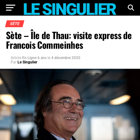
SÈTE
Sète – Île de Thau: visite express de
Francois Commeinhes
Article
En Ligne 6 ans
le
4 décembre 2020
Par
Le Singulier