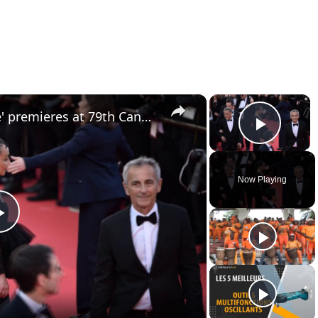
×
×
France: 'La Vie d'une femme' premieres at 79th Cannes Film Festival.
Play 
Now Playing
Play
Video