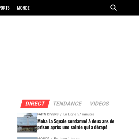
PORTS
MONDE
DIRECT
TENDANCE
VIDEOS
FAITS DIVERS
En Ligne 57 minutes
Moha La Squale condamné à deux ans de
prison après une soirée qui a dérapé
MONDE
En Ligne 1 heure