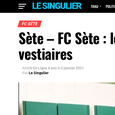
THAU
POLIT
FC SÈTE
Sète – FC Sète : 
vestiaires
Article
En Ligne 6 ans
le
3 janvier 2021
Par
Le Singulier