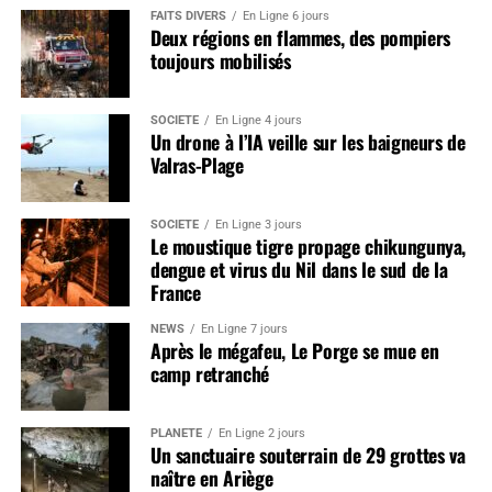
FAITS DIVERS
En Ligne 6 jours
Deux régions en flammes, des pompiers
toujours mobilisés
SOCIÉTÉ
En Ligne 4 jours
Un drone à l’IA veille sur les baigneurs de
Valras-Plage
SOCIÉTÉ
En Ligne 3 jours
Le moustique tigre propage chikungunya,
dengue et virus du Nil dans le sud de la
France
NEWS
En Ligne 7 jours
Après le mégafeu, Le Porge se mue en
camp retranché
PLANÈTE
En Ligne 2 jours
Un sanctuaire souterrain de 29 grottes va
naître en Ariège