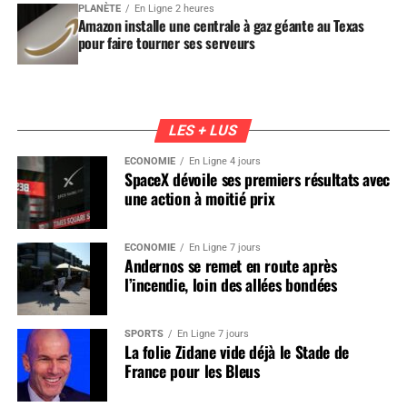
PLANÈTE
En Ligne 2 heures
Amazon installe une centrale à gaz géante au Texas
pour faire tourner ses serveurs
LES + LUS
ÉCONOMIE
En Ligne 4 jours
SpaceX dévoile ses premiers résultats avec
une action à moitié prix
ÉCONOMIE
En Ligne 7 jours
Andernos se remet en route après
l’incendie, loin des allées bondées
SPORTS
En Ligne 7 jours
La folie Zidane vide déjà le Stade de
France pour les Bleus