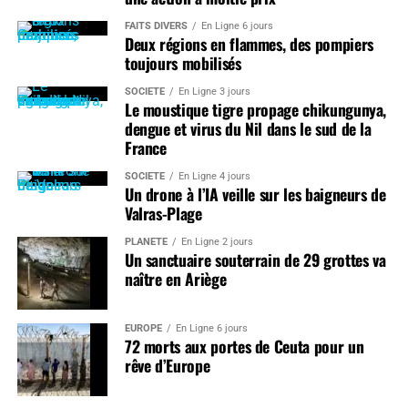
FAITS DIVERS
En Ligne 6 jours
Deux régions en flammes, des pompiers
toujours mobilisés
SOCIÉTÉ
En Ligne 3 jours
Le moustique tigre propage chikungunya,
dengue et virus du Nil dans le sud de la
France
SOCIÉTÉ
En Ligne 4 jours
Un drone à l’IA veille sur les baigneurs de
Valras-Plage
PLANÈTE
En Ligne 2 jours
Un sanctuaire souterrain de 29 grottes va
naître en Ariège
EUROPE
En Ligne 6 jours
72 morts aux portes de Ceuta pour un
rêve d’Europe