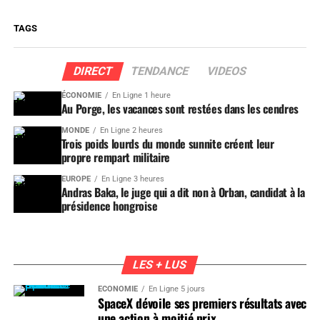
TAGS
DIRECT
TENDANCE
VIDEOS
ÉCONOMIE
En Ligne 1 heure
Au Porge, les vacances sont restées dans les cendres
MONDE
En Ligne 2 heures
Trois poids lourds du monde sunnite créent leur
propre rempart militaire
EUROPE
En Ligne 3 heures
Andras Baka, le juge qui a dit non à Orban, candidat à la
présidence hongroise
LES + LUS
ÉCONOMIE
En Ligne 5 jours
SpaceX dévoile ses premiers résultats avec
une action à moitié prix