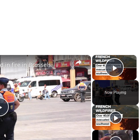
×
×
 in fire in Brussels.
Play 
Now Playing
Play
Video