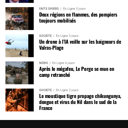
FAITS DIVERS
En Ligne 5 jours
Deux régions en flammes, des pompiers
toujours mobilisés
SOCIÉTÉ
En Ligne 3 jours
Un drone à l’IA veille sur les baigneurs de
Valras-Plage
NEWS
En Ligne 6 jours
Après le mégafeu, Le Porge se mue en
camp retranché
SOCIÉTÉ
En Ligne 2 jours
Le moustique tigre propage chikungunya,
dengue et virus du Nil dans le sud de la
France