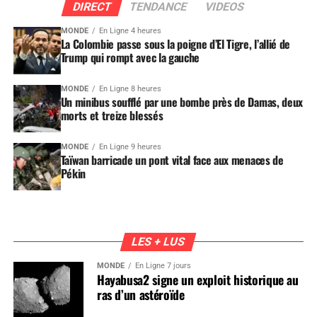
DIRECT
TENDANCE
VIDEOS
MONDE
En Ligne 4 heures
La Colombie passe sous la poigne d’El Tigre, l’allié de
Trump qui rompt avec la gauche
MONDE
En Ligne 8 heures
Un minibus soufflé par une bombe près de Damas, deux
morts et treize blessés
MONDE
En Ligne 9 heures
Taïwan barricade un pont vital face aux menaces de
Pékin
LES + LUS
MONDE
En Ligne 7 jours
Hayabusa2 signe un exploit historique au
ras d’un astéroïde