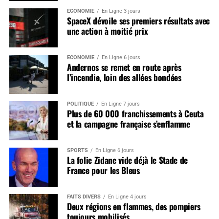
ÉCONOMIE
En Ligne 3 jours
SpaceX dévoile ses premiers résultats avec
une action à moitié prix
ÉCONOMIE
En Ligne 6 jours
Andernos se remet en route après
l’incendie, loin des allées bondées
POLITIQUE
En Ligne 7 jours
Plus de 60 000 franchissements à Ceuta
et la campagne française s’enflamme
SPORTS
En Ligne 6 jours
La folie Zidane vide déjà le Stade de
France pour les Bleus
FAITS DIVERS
En Ligne 4 jours
Deux régions en flammes, des pompiers
toujours mobilisés