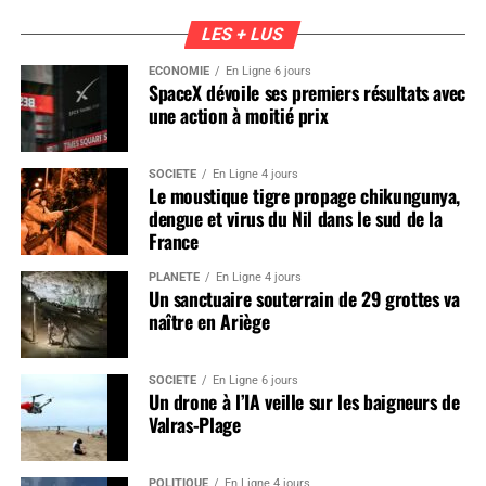
LES + LUS
ÉCONOMIE
En Ligne 6 jours
SpaceX dévoile ses premiers résultats avec
une action à moitié prix
SOCIÉTÉ
En Ligne 4 jours
Le moustique tigre propage chikungunya,
dengue et virus du Nil dans le sud de la
France
PLANÈTE
En Ligne 4 jours
Un sanctuaire souterrain de 29 grottes va
naître en Ariège
SOCIÉTÉ
En Ligne 6 jours
Un drone à l’IA veille sur les baigneurs de
Valras-Plage
POLITIQUE
En Ligne 4 jours