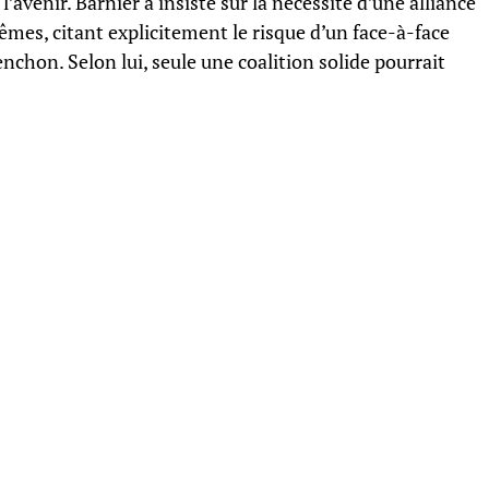
l’avenir. Barnier a insisté sur la nécessité d’une alliance
êmes, citant explicitement le risque d’un face-à-face
chon. Selon lui, seule une coalition solide pourrait