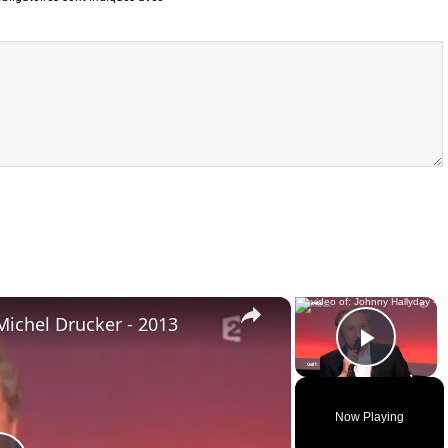
×
×
Michel Drucker - 2013
Play 
Now Playing