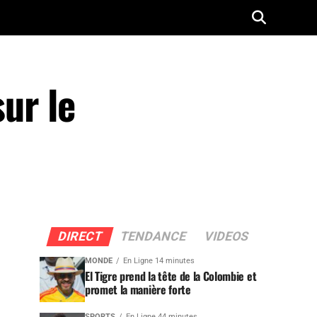
sur le
DIRECT
TENDANCE
VIDEOS
MONDE
En Ligne 14 minutes
El Tigre prend la tête de la Colombie et
promet la manière forte
SPORTS
En Ligne 44 minutes