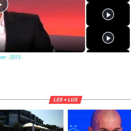
Play
Video
ker - 2013
LES + LUS