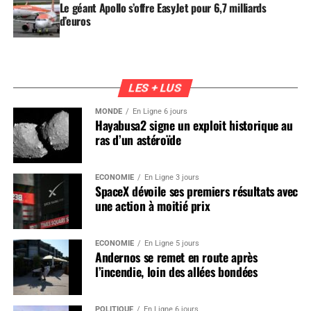
Le géant Apollo s’offre EasyJet pour 6,7 milliards
d’euros
LES + LUS
MONDE
En Ligne 6 jours
Hayabusa2 signe un exploit historique au
ras d’un astéroïde
ÉCONOMIE
En Ligne 3 jours
SpaceX dévoile ses premiers résultats avec
une action à moitié prix
ÉCONOMIE
En Ligne 5 jours
Andernos se remet en route après
l’incendie, loin des allées bondées
POLITIQUE
En Ligne 6 jours