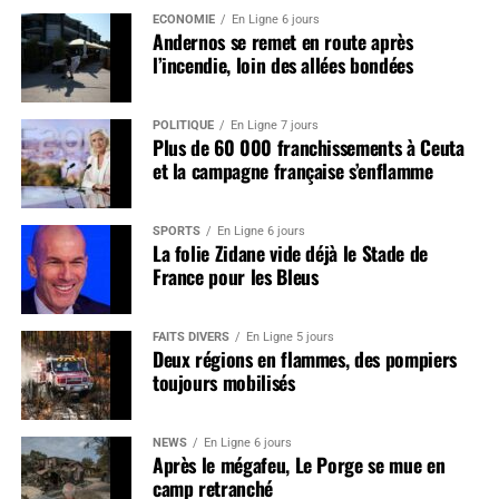
ÉCONOMIE
En Ligne 6 jours
Andernos se remet en route après
l’incendie, loin des allées bondées
POLITIQUE
En Ligne 7 jours
Plus de 60 000 franchissements à Ceuta
et la campagne française s’enflamme
SPORTS
En Ligne 6 jours
La folie Zidane vide déjà le Stade de
France pour les Bleus
FAITS DIVERS
En Ligne 5 jours
Deux régions en flammes, des pompiers
toujours mobilisés
NEWS
En Ligne 6 jours
Après le mégafeu, Le Porge se mue en
camp retranché