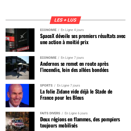
LES + LUS
ÉCONOMIE
En Ligne 4 jours
SpaceX dévoile ses premiers résultats avec
une action à moitié prix
ÉCONOMIE
En Ligne 7 jours
Andernos se remet en route après
l’incendie, loin des allées bondées
SPORTS
En Ligne 7 jours
La folie Zidane vide déjà le Stade de
France pour les Bleus
FAITS DIVERS
En Ligne 6 jours
Deux régions en flammes, des pompiers
toujours mobilisés