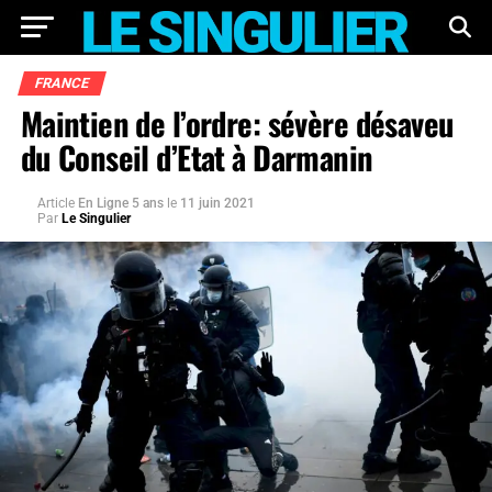
FRANCE
Maintien de l’ordre: sévère désaveu
du Conseil d’Etat à Darmanin
Article
En Ligne 5 ans
le
11 juin 2021
Par
Le Singulier