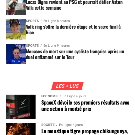
Lucas Digne revient au PSG et pourrait défier Aston
Villa cette semaine
SPORTS
En Ligne 8 heures
Vollering s’offre la dernière étape et le sacre final à
Nice
SPORTS
En Ligne 9 heures
Menaces de mort sur une cycliste française après un
duel enflammé sur le Tour
LES + LUS
ÉCONOMIE
En Ligne 6 jours
SpaceX dévoile ses premiers résultats avec
une action à moitié prix
SOCIÉTÉ
En Ligne 4 jours
Le moustique tigre propage chikungunya,