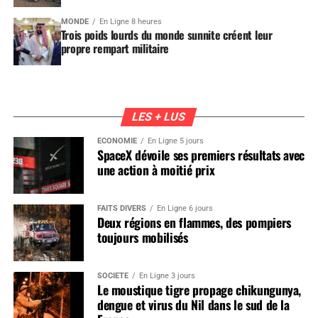
MONDE
En Ligne 8 heures
Trois poids lourds du monde sunnite créent leur
propre rempart militaire
LES + LUS
ÉCONOMIE
En Ligne 5 jours
SpaceX dévoile ses premiers résultats avec
une action à moitié prix
FAITS DIVERS
En Ligne 6 jours
Deux régions en flammes, des pompiers
toujours mobilisés
SOCIÉTÉ
En Ligne 3 jours
Le moustique tigre propage chikungunya,
dengue et virus du Nil dans le sud de la