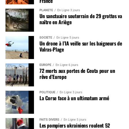
France
PLANÈTE
En Ligne 3 jours
Un sanctuaire souterrain de 29 grottes va
naître en Ariège
SOCIÉTÉ
En Ligne 5 jours
Un drone à l’IA veille sur les baigneurs de
Valras-Plage
EUROPE
En Ligne 6 jours
72 morts aux portes de Ceuta pour un
rêve d’Europe
POLITIQUE
En Ligne 3 jours
La Corse face à un ultimatum armé
FAITS DIVERS
En Ligne 5 jours
Les pompiers ukrainiens roulent 52