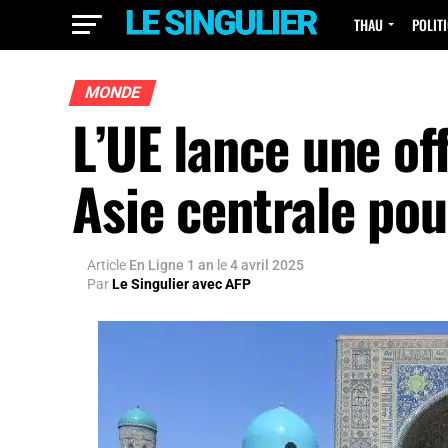
THAU
POLIT
MONDE
L’UE lance une of
Asie centrale po
Article
En Ligne 1 an
le
4 avril 2025
Par
Le Singulier avec AFP