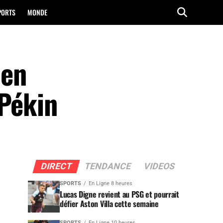
PORTS
MONDE
 en
 Pékin
DIRECT
TENDANCE
VIDEOS
SPORTS
En Ligne 8 heures
Lucas Digne revient au PSG et pourrait
défier Aston Villa cette semaine
SPORTS
En Ligne 10 heures