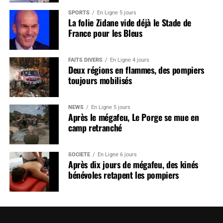
SPORTS
En Ligne 5 jours
La folie Zidane vide déjà le Stade de
France pour les Bleus
FAITS DIVERS
En Ligne 4 jours
Deux régions en flammes, des pompiers
toujours mobilisés
NEWS
En Ligne 5 jours
Après le mégafeu, Le Porge se mue en
camp retranché
SOCIÉTÉ
En Ligne 6 jours
Après dix jours de mégafeu, des kinés
bénévoles retapent les pompiers