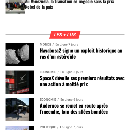
Au Venezuela, la transition se négocie sans la prix
Nobel de la paix
LES + LUS
MONDE
En Ligne 7 jours
Hayabusa2 signe un exploit historique au
ras d’un astéroïde
ÉCONOMIE
En Ligne 3 jours
SpaceX dévoile ses premiers résultats avec
une action à moitié prix
ÉCONOMIE
En Ligne 6 jours
Andernos se remet en route après
l’incendie, loin des allées bondées
POLITIQUE
En Ligne 7 jours