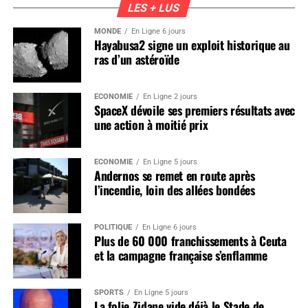
LES + LUS
MONDE
En Ligne 6 jours
Hayabusa2 signe un exploit historique au
ras d’un astéroïde
ÉCONOMIE
En Ligne 2 jours
SpaceX dévoile ses premiers résultats avec
une action à moitié prix
ÉCONOMIE
En Ligne 5 jours
Andernos se remet en route après
l’incendie, loin des allées bondées
POLITIQUE
En Ligne 6 jours
Plus de 60 000 franchissements à Ceuta
et la campagne française s’enflamme
SPORTS
En Ligne 5 jours
La folie Zidane vide déjà le Stade de