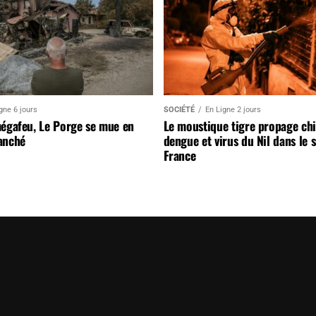
gne 6 jours
SOCIÉTÉ
En Ligne 2 jours
mégafeu, Le Porge se mue en
Le moustique tigre propage ch
anché
dengue et virus du Nil dans le 
France