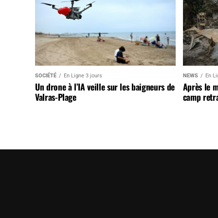
SOCIÉTÉ
En Ligne 3 jours
NEWS
En Li
Un drone à l’IA veille sur les baigneurs de
Après le 
Valras-Plage
camp retr