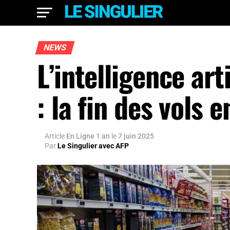
NEWS
L’intelligence art
: la fin des vols
Article
En Ligne 1 an
le
7 juin 2025
Par
Le Singulier avec AFP