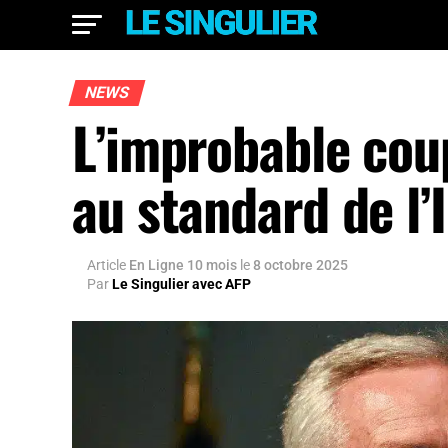
NEWS
L’improbable coup
au standard de l’
Article
En Ligne 10 mois
le
8 octobre 2025
Par
Le Singulier avec AFP