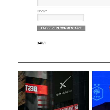
Nom *
TAGS