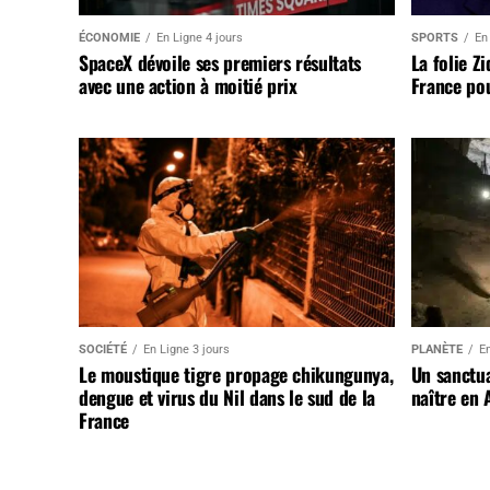
ÉCONOMIE
En Ligne 4 jours
SPORTS
En
SpaceX dévoile ses premiers résultats
La folie Z
avec une action à moitié prix
France pou
SOCIÉTÉ
En Ligne 3 jours
PLANÈTE
En
Le moustique tigre propage chikungunya,
Un sanctua
dengue et virus du Nil dans le sud de la
naître en 
France