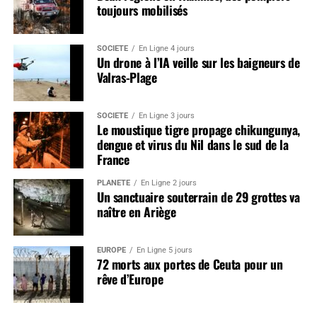
toujours mobilisés
SOCIÉTÉ
En Ligne 4 jours
Un drone à l’IA veille sur les baigneurs de
Valras-Plage
SOCIÉTÉ
En Ligne 3 jours
Le moustique tigre propage chikungunya,
dengue et virus du Nil dans le sud de la
France
PLANÈTE
En Ligne 2 jours
Un sanctuaire souterrain de 29 grottes va
naître en Ariège
EUROPE
En Ligne 5 jours
72 morts aux portes de Ceuta pour un
rêve d’Europe