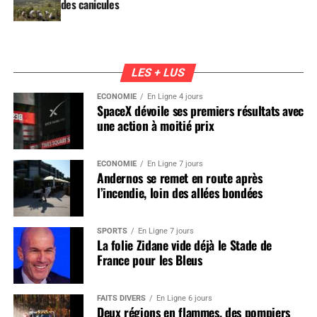
des canicules
LES + LUS
ÉCONOMIE
En Ligne 4 jours
SpaceX dévoile ses premiers résultats avec
une action à moitié prix
ÉCONOMIE
En Ligne 7 jours
Andernos se remet en route après
l’incendie, loin des allées bondées
SPORTS
En Ligne 7 jours
La folie Zidane vide déjà le Stade de
France pour les Bleus
FAITS DIVERS
En Ligne 6 jours
Deux régions en flammes, des pompiers