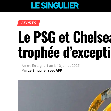
SPORTS
Le PSG et Chelsea
trophée d’excepti
Article
En Ligne 1 an
le
13 juillet 2025
Par
Le Singulier avec AFP