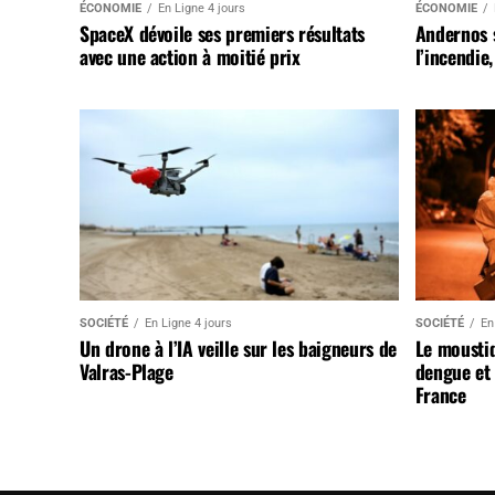
ÉCONOMIE
En Ligne 4 jours
ÉCONOMIE
SpaceX dévoile ses premiers résultats
Andernos 
avec une action à moitié prix
l’incendie
SOCIÉTÉ
En Ligne 4 jours
SOCIÉTÉ
En
Un drone à l’IA veille sur les baigneurs de
Le mousti
Valras-Plage
dengue et 
France