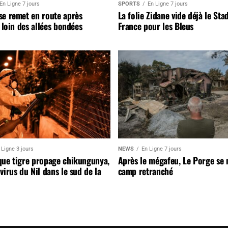
En Ligne 7 jours
SPORTS
En Ligne 7 jours
se remet en route après
La folie Zidane vide déjà le Sta
, loin des allées bondées
France pour les Bleus
 Ligne 3 jours
NEWS
En Ligne 7 jours
que tigre propage chikungunya,
Après le mégafeu, Le Porge se
virus du Nil dans le sud de la
camp retranché