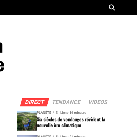
n
e
DIRECT
TENDANCE
VIDEOS
PLANÈTE
En Ligne 16 minutes
Six siècles de vendanges révèlent la
nouvelle ère climatique
PLANÈTE
En Ligne 21 minutes