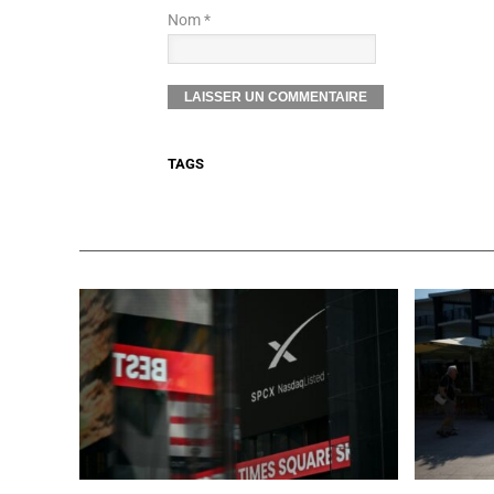
Nom *
TAGS