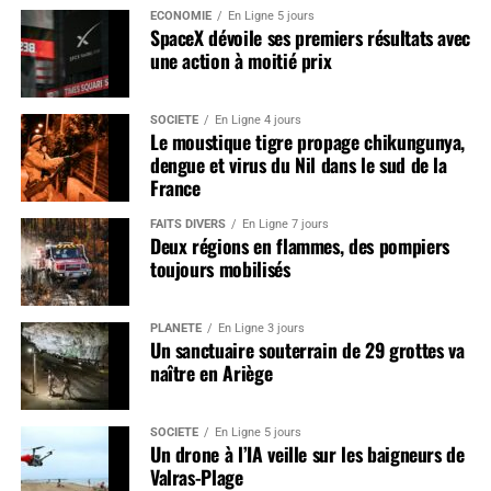
ÉCONOMIE
En Ligne 5 jours
SpaceX dévoile ses premiers résultats avec
une action à moitié prix
SOCIÉTÉ
En Ligne 4 jours
Le moustique tigre propage chikungunya,
dengue et virus du Nil dans le sud de la
France
FAITS DIVERS
En Ligne 7 jours
Deux régions en flammes, des pompiers
toujours mobilisés
PLANÈTE
En Ligne 3 jours
Un sanctuaire souterrain de 29 grottes va
naître en Ariège
SOCIÉTÉ
En Ligne 5 jours
Un drone à l’IA veille sur les baigneurs de
Valras-Plage