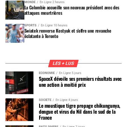
MONDE
En Ligne 2 heures
La Colombie accueille son nouveau président avec des
attaques meurtrières
SPORTS
En Ligne 10 heures
Swiatek renverse Kostyuk et s’offre une revanche
éclatante à Toronto
LES + LUS
ÉCONOMIE
En Ligne 5 jours
SpaceX dévoile ses premiers résultats avec
une action à moitié prix
SOCIÉTÉ
En Ligne 4 jours
Le moustique tigre propage chikungunya,
dengue et virus du Nil dans le sud de la
France
FAITS DIVERS
En Ligne 7 jours