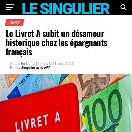
NEWS
Le Livret A subit un désamour
historique chez les épargnants
français
Article
En Ligne 12 mois
le
21 août 2025
Par
Le Singulier avec AFP