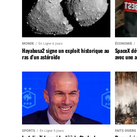
MONDE
En Ligne 6 jours
ÉCONOMIE
Hayabusa2 signe un exploit historique au
SpaceX dév
ras d’un astéroïde
avec une a
SPORTS
En Ligne 5 jours
FAITS DIVERS