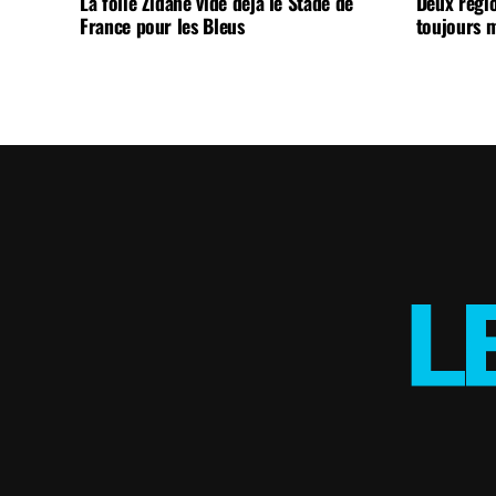
La folie Zidane vide déjà le Stade de
Deux régi
France pour les Bleus
toujours m