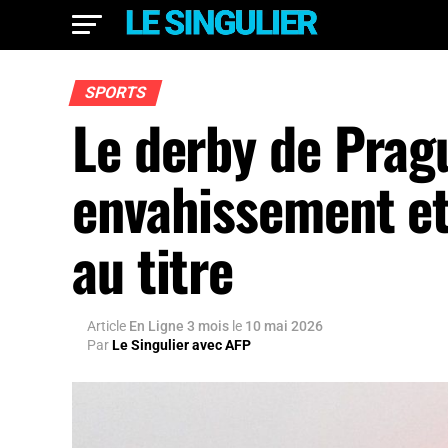
SPORTS
Le derby de Prag
envahissement et
au titre
Article
En Ligne 3 mois
le
10 mai 2026
Par
Le Singulier avec AFP