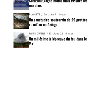
SoftBank gagne moins mais rassure les
marchés
PLANÈTE
En Ligne 7 minutes
Un sanctuaire souterrain de 29 grottes
va naître en Ariège
FAITS DIVERS
En Ligne 22 minutes
Un millésime à l’épreuve du feu dans le
Var