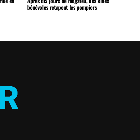
 mue en
Après dix jours de mégafeu, des kinés
bénévoles retapent les pompiers