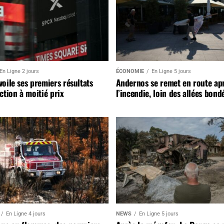
En Ligne 2 jours
ÉCONOMIE
En Ligne 5 jours
oile ses premiers résultats
Andernos se remet en route ap
ction à moitié prix
l’incendie, loin des allées bond
En Ligne 4 jours
NEWS
En Ligne 5 jours