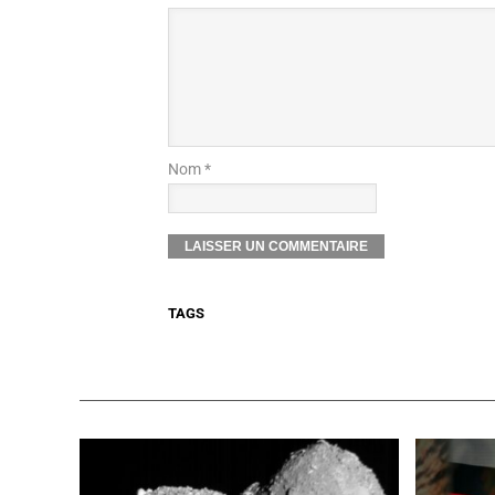
Nom *
TAGS