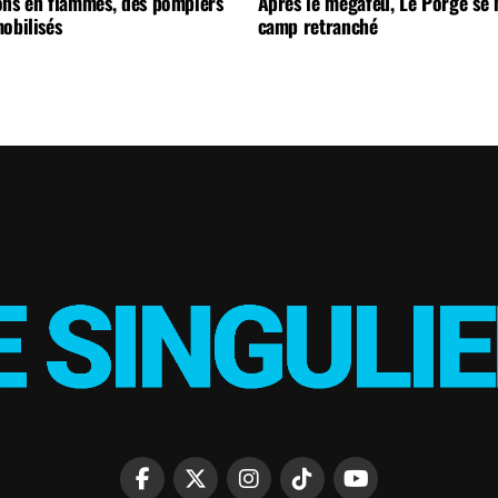
ons en flammes, des pompiers
Après le mégafeu, Le Porge se
obilisés
camp retranché