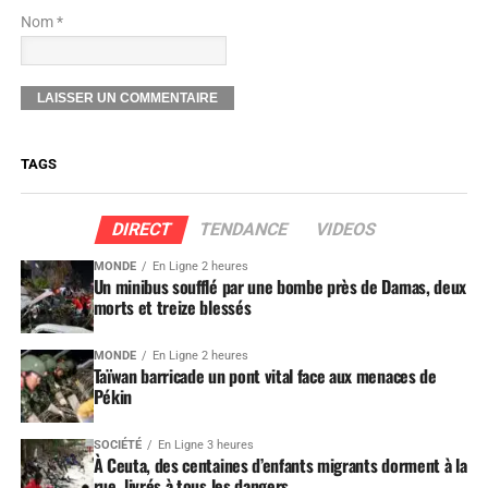
Nom *
TAGS
DIRECT
TENDANCE
VIDEOS
MONDE
En Ligne 2 heures
Un minibus soufflé par une bombe près de Damas, deux
morts et treize blessés
MONDE
En Ligne 2 heures
Taïwan barricade un pont vital face aux menaces de
Pékin
SOCIÉTÉ
En Ligne 3 heures
À Ceuta, des centaines d’enfants migrants dorment à la
rue, livrés à tous les dangers