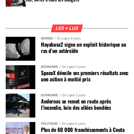
LES + LUS
MONDE
En Ligne 6 jours
Hayabusa2 signe un exploit historique au
ras d’un astéroïde
ÉCONOMIE
En Ligne 3 jours
SpaceX dévoile ses premiers résultats avec
une action à moitié prix
ÉCONOMIE
En Ligne 5 jours
Andernos se remet en route après
l’incendie, loin des allées bondées
POLITIQUE
En Ligne 6 jours
Plus de 60 000 franchissements à Ceuta