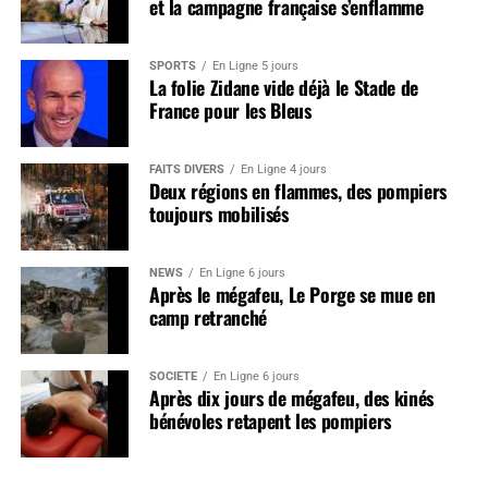
et la campagne française s’enflamme
SPORTS
En Ligne 5 jours
La folie Zidane vide déjà le Stade de
France pour les Bleus
FAITS DIVERS
En Ligne 4 jours
Deux régions en flammes, des pompiers
toujours mobilisés
NEWS
En Ligne 6 jours
Après le mégafeu, Le Porge se mue en
camp retranché
SOCIÉTÉ
En Ligne 6 jours
Après dix jours de mégafeu, des kinés
bénévoles retapent les pompiers