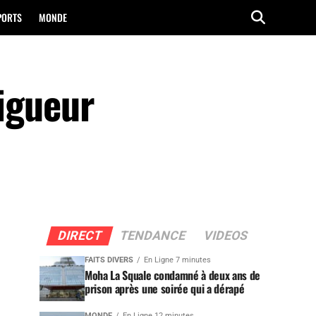
PORTS
MONDE
vigueur
DIRECT
TENDANCE
VIDEOS
FAITS DIVERS
En Ligne 7 minutes
Moha La Squale condamné à deux ans de
prison après une soirée qui a dérapé
MONDE
En Ligne 12 minutes