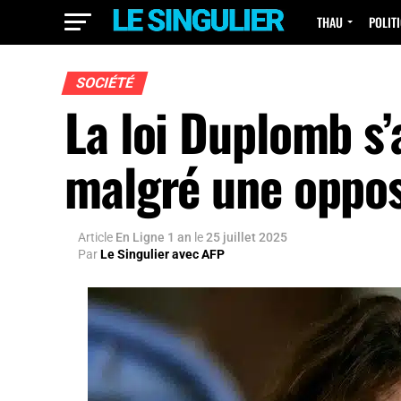
THAU
POLIT
SOCIÉTÉ
La loi Duplomb s’
malgré une oppos
Article
En Ligne 1 an
le
25 juillet 2025
Par
Le Singulier avec AFP