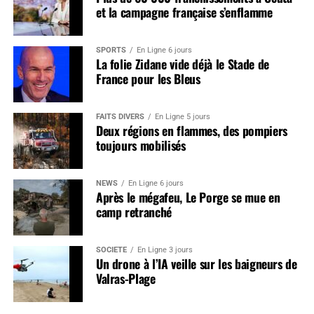
et la campagne française s’enflamme
SPORTS
En Ligne 6 jours
La folie Zidane vide déjà le Stade de
France pour les Bleus
FAITS DIVERS
En Ligne 5 jours
Deux régions en flammes, des pompiers
toujours mobilisés
NEWS
En Ligne 6 jours
Après le mégafeu, Le Porge se mue en
camp retranché
SOCIÉTÉ
En Ligne 3 jours
Un drone à l’IA veille sur les baigneurs de
Valras-Plage