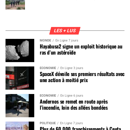
LES + LUS
MONDE
En Ligne 7 jours
Hayabusa2 signe un exploit historique au
ras d’un astéroïde
ÉCONOMIE
En Ligne 3 jours
SpaceX dévoile ses premiers résultats avec
une action à moitié prix
ÉCONOMIE
En Ligne 6 jours
Andernos se remet en route après
l’incendie, loin des allées bondées
POLITIQUE
En Ligne 7 jours
Plus de 60 000 franchissements à Ceuta