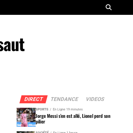
saut
DIRECT
TENDANCE
VIDEOS
SPORTS
En Ligne 19 minutes
Jorge Messi s’en est allé, Lionel perd son
pilier
SOCIÉTÉ
En Ligne 1 heure