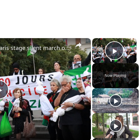
×
×
France: Demonstrators in Paris stage silent march over 1,000 days of genocide in Gaza.
Play 
Now Playing
Play
Video