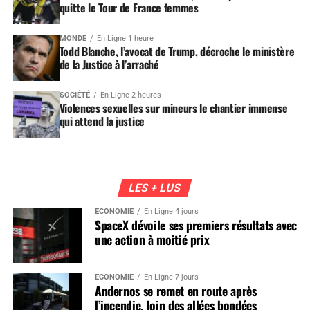
quitte le Tour de France femmes
MONDE
En Ligne 1 heure
Todd Blanche, l’avocat de Trump, décroche le ministère
de la Justice à l’arraché
SOCIÉTÉ
En Ligne 2 heures
Violences sexuelles sur mineurs le chantier immense
qui attend la justice
LES + LUS
ÉCONOMIE
En Ligne 4 jours
SpaceX dévoile ses premiers résultats avec
une action à moitié prix
ÉCONOMIE
En Ligne 7 jours
Andernos se remet en route après
l’incendie, loin des allées bondées