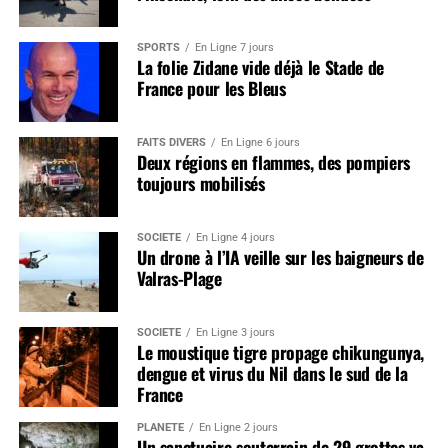
SPORTS
En Ligne 7 jours
La folie Zidane vide déjà le Stade de
France pour les Bleus
FAITS DIVERS
En Ligne 6 jours
Deux régions en flammes, des pompiers
toujours mobilisés
SOCIÉTÉ
En Ligne 4 jours
Un drone à l’IA veille sur les baigneurs de
Valras-Plage
SOCIÉTÉ
En Ligne 3 jours
Le moustique tigre propage chikungunya,
dengue et virus du Nil dans le sud de la
France
PLANÈTE
En Ligne 2 jours
Un sanctuaire souterrain de 29 grottes va