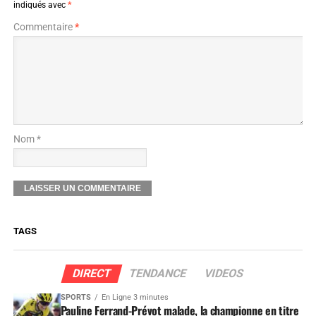
indiqués avec
*
Commentaire
*
Nom *
TAGS
DIRECT
TENDANCE
VIDEOS
SPORTS
En Ligne 3 minutes
Pauline Ferrand-Prévot malade, la championne en titre