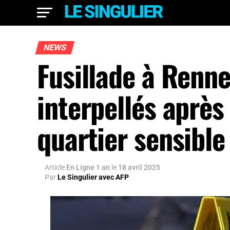
NEWS
Fusillade à Renne
interpellés après
quartier sensible
Article
En Ligne 1 an
le
18 avril 2025
Par
Le Singulier avec AFP