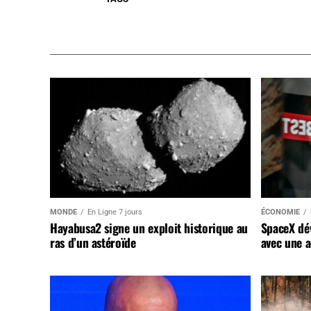
MONDE
En Ligne 7 jours
ÉCONOMIE
Hayabusa2 signe un exploit historique au
SpaceX dév
ras d’un astéroïde
avec une a