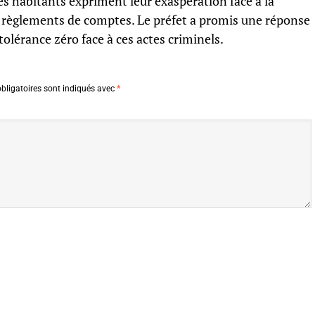
les habitants expriment leur exaspération face à la
x règlements de comptes. Le préfet a promis une réponse
tolérance zéro face à ces actes criminels.
bligatoires sont indiqués avec
*