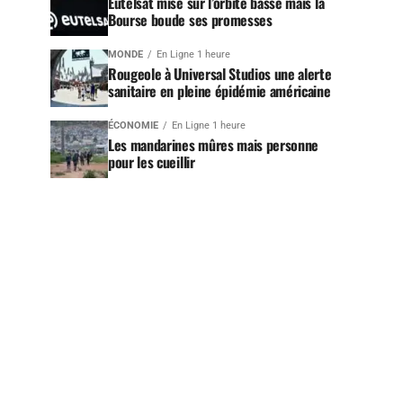
Eutelsat mise sur l’orbite basse mais la
Bourse boude ses promesses
MONDE
En Ligne 1 heure
Rougeole à Universal Studios une alerte
sanitaire en pleine épidémie américaine
ÉCONOMIE
En Ligne 1 heure
Les mandarines mûres mais personne
pour les cueillir