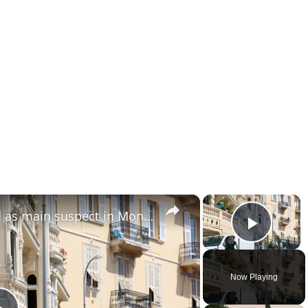
×
×
Ukrainian woman identified as main suspect in Monaco bombing
Play 
Now Playing