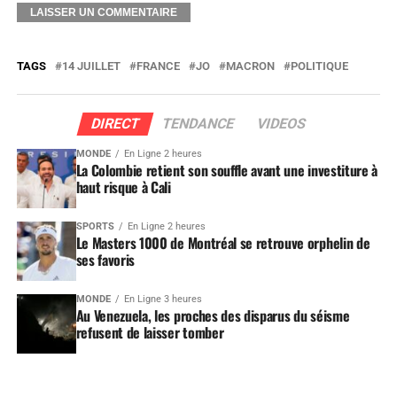
TAGS
14 JUILLET
FRANCE
JO
MACRON
POLITIQUE
DIRECT
TENDANCE
VIDEOS
MONDE
En Ligne 2 heures
La Colombie retient son souffle avant une investiture à
haut risque à Cali
SPORTS
En Ligne 2 heures
Le Masters 1000 de Montréal se retrouve orphelin de
ses favoris
MONDE
En Ligne 3 heures
Au Venezuela, les proches des disparus du séisme
refusent de laisser tomber