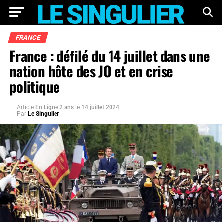
FRANCE
France : défilé du 14 juillet dans une
nation hôte des JO et en crise
politique
Article
En Ligne 2 ans
le
14 juillet 2024
Par
Le Singulier