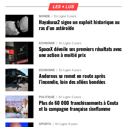
LES + LUS
MONDE
En Ligne 5 jours
Hayabusa2 signe un exploit historique au
ras d’un astéroïde
ÉCONOMIE
En Ligne 2 jours
SpaceX dévoile ses premiers résultats avec
une action à moitié prix
ÉCONOMIE
En Ligne 4 jours
Andernos se remet en route après
l’incendie, loin des allées bondées
POLITIQUE
En Ligne 5 jours
Plus de 60 000 franchissements à Ceuta
et la campagne française s’enflamme
SPORTS
En Ligne 4 jours