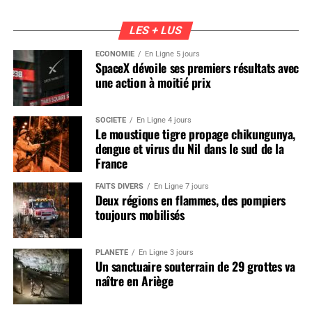
LES + LUS
ÉCONOMIE
En Ligne 5 jours
SpaceX dévoile ses premiers résultats avec
une action à moitié prix
SOCIÉTÉ
En Ligne 4 jours
Le moustique tigre propage chikungunya,
dengue et virus du Nil dans le sud de la
France
FAITS DIVERS
En Ligne 7 jours
Deux régions en flammes, des pompiers
toujours mobilisés
PLANÈTE
En Ligne 3 jours
Un sanctuaire souterrain de 29 grottes va
naître en Ariège