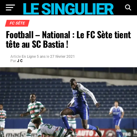
FC SÈTE
Football – National : Le FC Sète tient
tête au SC Bastia !
Article
En Ligne 5 ans
le
27 février 2021
Par
J C