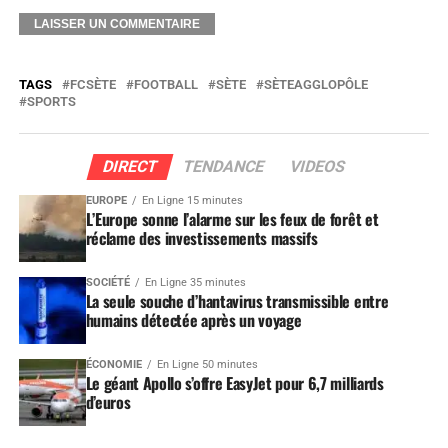
TAGS
FCSÈTE
FOOTBALL
SÈTE
SÈTEAGGLOPÔLE
SPORTS
DIRECT
TENDANCE
VIDEOS
EUROPE
En Ligne 15 minutes
L’Europe sonne l’alarme sur les feux de forêt et
réclame des investissements massifs
SOCIÉTÉ
En Ligne 35 minutes
La seule souche d’hantavirus transmissible entre
humains détectée après un voyage
ÉCONOMIE
En Ligne 50 minutes
Le géant Apollo s’offre EasyJet pour 6,7 milliards
d’euros